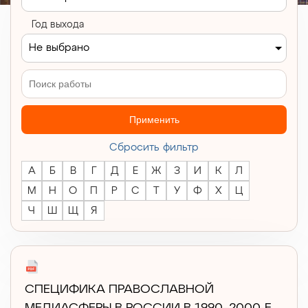
Год выхода
Не выбрано
Применить
Cбросить фильтр
А
Б
В
Г
Д
Е
Ж
З
И
К
Л
М
Н
О
П
Р
С
Т
У
Ф
Х
Ц
Ч
Ш
Щ
Я
СПЕЦИФИКА ПРАВОСЛАВНОЙ