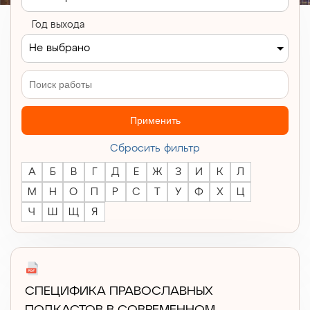
Год выхода
Не выбрано
Применить
Cбросить фильтр
А
Б
В
Г
Д
Е
Ж
З
И
К
Л
М
Н
О
П
Р
С
Т
У
Ф
Х
Ц
Ч
Ш
Щ
Я
СПЕЦИФИКА ПРАВОСЛАВНЫХ