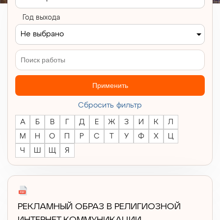
Год выхода
Не выбрано
Применить
Cбросить фильтр
А
Б
В
Г
Д
Е
Ж
З
И
К
Л
М
Н
О
П
Р
С
Т
У
Ф
Х
Ц
Ч
Ш
Щ
Я
РЕКЛАМНЫЙ ОБРАЗ В РЕЛИГИОЗНОЙ