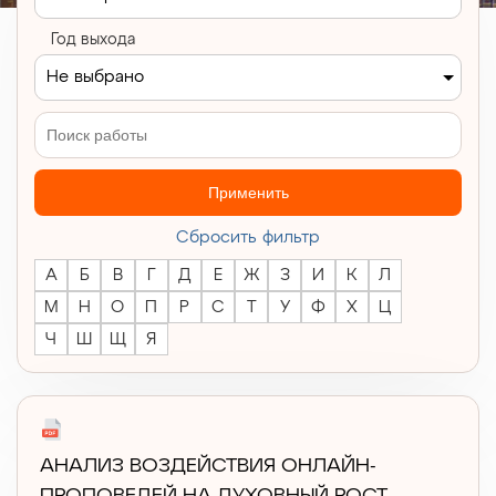
Год выхода
Не выбрано
Применить
Cбросить фильтр
А
Б
В
Г
Д
Е
Ж
З
И
К
Л
М
Н
О
П
Р
С
Т
У
Ф
Х
Ц
Ч
Ш
Щ
Я
АНАЛИЗ ВОЗДЕЙСТВИЯ ОНЛАЙН-