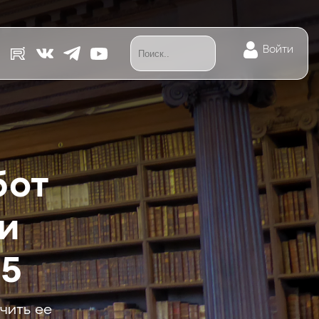
Войти
бот
и
25
чить ее