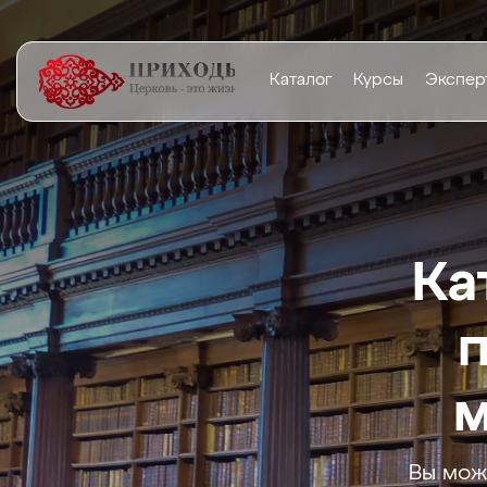
Каталог
Курсы
Экспер
Ка
м
Вы мож