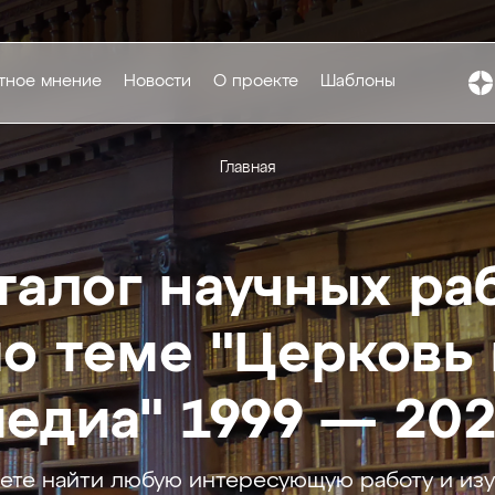
тное мнение
Новости
О проекте
Шаблоны
Главная
талог научных ра
по теме "Церковь 
едиа" 1999 — 20
ете найти любую интересующую работу и изу