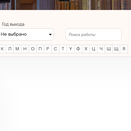
Год выхода
Не выбрано
К
Л
М
Н
О
П
Р
С
Т
У
Ф
Х
Ц
Ч
Ш
Щ
Я