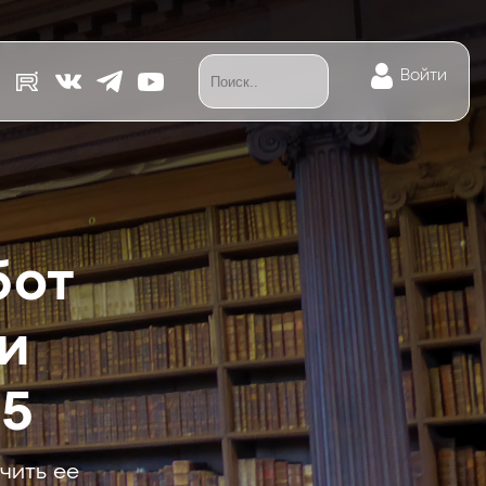
Войти
бот
и
25
чить ее