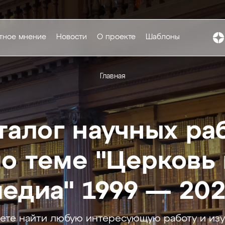
тное мнение
Новости
О проекте
Шаблоны
Главная
талог научных ра
по теме "Церковь 
едиа" 1999 — 20
ете найти любую интересующую работу и изу