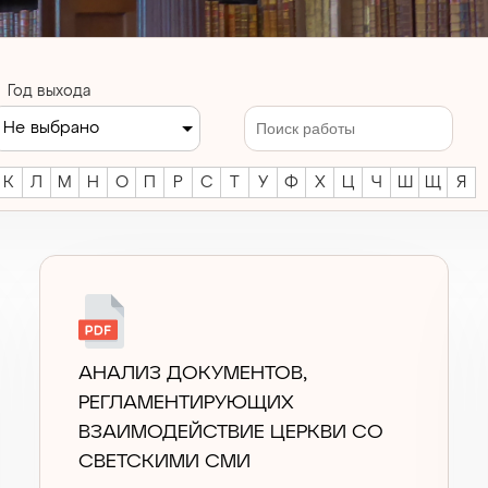
Год выхода
Не выбрано
К
Л
М
Н
О
П
Р
С
Т
У
Ф
Х
Ц
Ч
Ш
Щ
Я
АНАЛИЗ ДОКУМЕНТОВ,
РЕГЛАМЕНТИРУЮЩИХ
ВЗАИМОДЕЙСТВИЕ ЦЕРКВИ СО
СВЕТСКИМИ СМИ