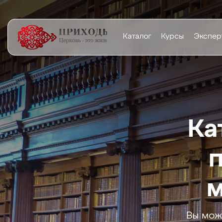
Каталог
Курсы
Экспер
Ка
м
Вы мож