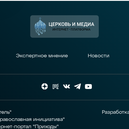
Экспертное мнение
Новости
тель"
Разработк
равославная инициатива"
рнет-портал "Приходы"