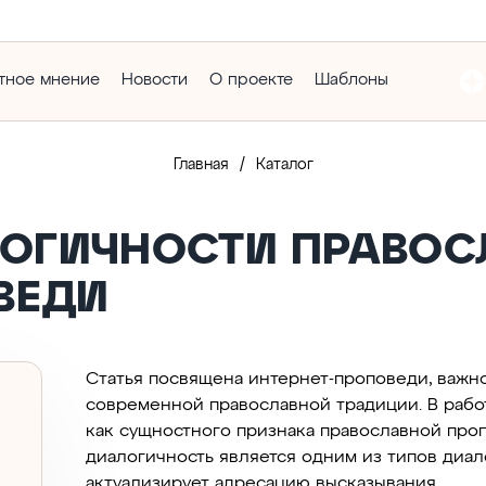
тное мнение
Новости
О проекте
Шаблоны
/
Главная
Каталог
ЛОГИЧНОСТИ ПРАВО
ВЕДИ
Статья посвящена интернет-проповеди, важн
современной православной традиции. В рабо
как сущностного признака православной про
диалогичность является одним из типов диал
актуализирует адресацию высказывания.