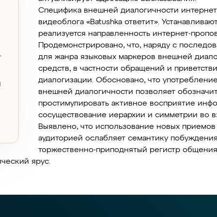
Специфика внешней диалогичности интернет
видеоблога «Batushka ответит». Устанавливаю
реализуется направленность интернет-пропов
Продемонстрировано, что, наряду с последо
.
для жанра языковых маркеров внешней диал
средств, в частности обращений и приветств
диалогизации. Обосновано, что употреблени
я
внешней диалогичности позволяет обозначит
простимулировать активное восприятие инфо
сосуществование иерархии и симметрии во в
Выявлено, что использование новых приемов
аудиторией ослабляет семантику побуждения
торжественно-приподнятый регистр общения,
ческий ярус.