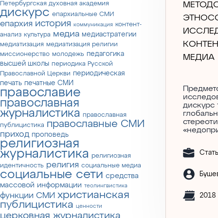
Петербургская духовная академия
МЕТОД
дискурс
епархиальные СМИ
ЭТНОС
история
епархия
контент-
коммуникация
ИССЛЕ
медиа
медиастратегии
анализ
культура
КОНТЕН
медиатизация
медиатизация религии
педагогика
миссионерство
молодежь
МЕДИА
высшей школы
периодика Русской
периодическая
Православной Церкви
печать
печатные СМИ
Предмет
православие
исследо
православная
дискурс
журналистика
глобаль
православная
стереот
православные СМИ
публицистика
«недопр
приход
проповедь
религиозная
журналистика
Стат
религиозная
религия
идентичность
социальные медиа
социальные сети
Бушев
средства
массовой информации
теолингвистика
христианская
функции СМИ
2018
публицистика
ценности
церковная журналистика