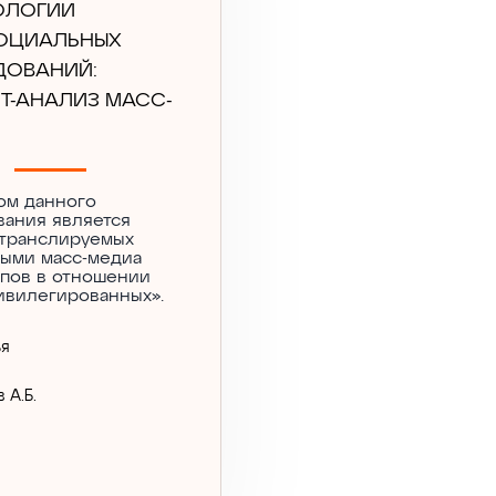
ОЛОГИИ
ОЦИАЛЬНЫХ
ДОВАНИЙ:
Т-АНАЛИЗ МАСС-
ом данного
вания является
 транслируемых
ными масс-медиа
ипов в отношении
ивилегированных».
ья
 А.Б.