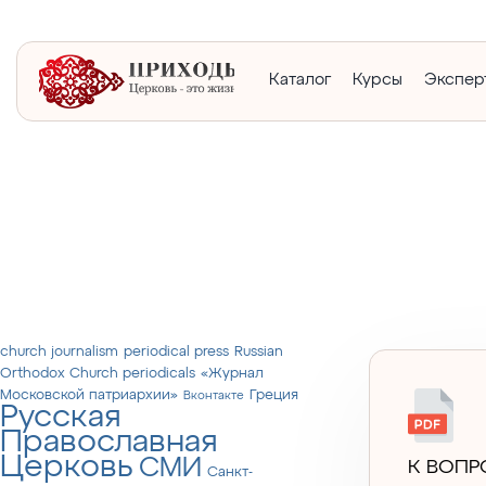
Каталог
Курсы
Экспер
church journalism
periodical press
Russian
Orthodox Church periodicals
«Журнал
Московской патриархии»
Греция
Вконтакте
Русская
Православная
Церковь
СМИ
К ВОПР
Санкт-