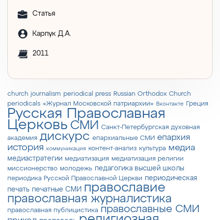
Статья
Карпук Д.А.
2011
church journalism
periodical press
Russian Orthodox Church
periodicals
«Журнал Московской патриархии»
Греция
Вконтакте
Русская Православная
Церковь
СМИ
Санкт-Петербургская духовная
дискурс
епархия
академия
епархиальные СМИ
история
медиа
контент-анализ
культура
коммуникация
медиастратегии
медиатизация
медиатизация религии
педагогика высшей школы
миссионерство
молодежь
периодическая
периодика Русской Православной Церкви
православие
печать
печатные СМИ
православная журналистика
православные СМИ
православная публицистика
религиозная