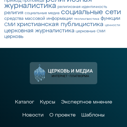
приход
проповедь
журналистика
религиозная идентичность
социальные сети
религия
социальные медиа
функции
средства массовой информации
теолингвистика
христианская публицистика
СМИ
ценности
церковная журналистика
церковные СМИ
церковь
Каталог
Курсы
Экспертное мнение
Новости
О проекте
Шаблоны